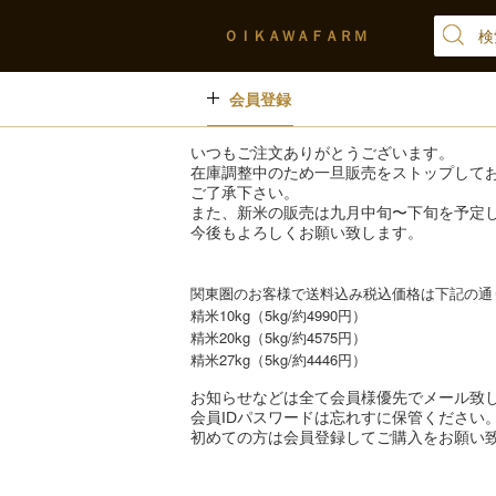
ＯＩＫＡＷＡＦＡＲＭ
会員登録
いつもご注文ありがとうございます。
在庫調整中のため一旦販売をストップして
ご了承下さい。
また、新米の販売は九月中旬〜下旬を予定
今後もよろしくお願い致します。
関東圏のお客様で送料込み税込価格は下記の通
精米10kg（5kg/約4990円）
精米20kg（5kg/約4575円）
精米27kg（5kg/約4446円）
お知らせなどは全て会員様優先でメール致
会員IDパスワードは忘れすに保管ください
初めての方は会員登録してご購入をお願い